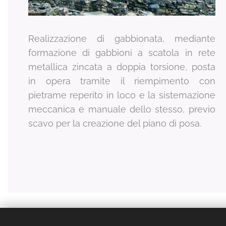
Realizzazione di gabbionata, mediante
formazione di gabbioni a scatola in rete
metallica zincata a doppia torsione, posta
in opera tramite il riempimento con
pietrame reperito in loco e la sistemazione
meccanica e manuale dello stesso, previo
scavo per la creazione del piano di posa.