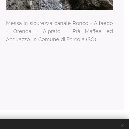
Messa in sicurezza canale Ronco - Alfaedo
- Orenga - Alprato - Prà Maffee ed
Acquazzo, in Comune di Forcola (SO).