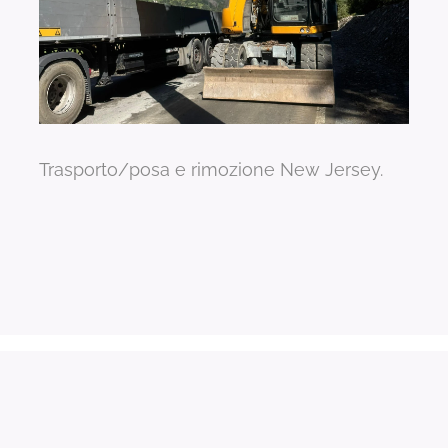
Trasporto/posa e rimozione New Jersey.