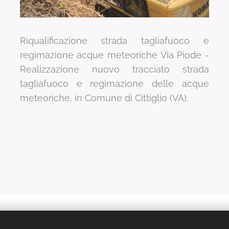
Riqualificazione strada tagliafuoco e
regimazione acque meteoriche Via Piode -
Realizzazione nuovo tracciato strada
tagliafuoco e regimazione delle acque
meteoriche, in Comune di Cittiglio (VA).
© 2022 | Studio di architettura Tutti i diritti riservati