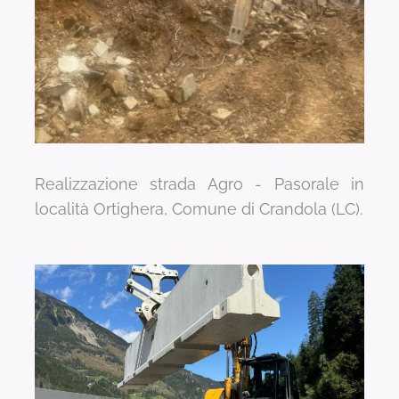
Realizzazione strada Agro - Pasorale in
località Ortighera, Comune di Crandola (LC).